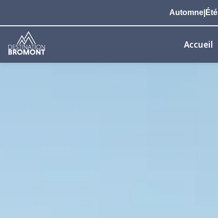
Automne|Été 2
Accueil