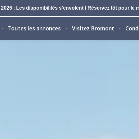
026 : Les disponibilités s'envolent ! Réservez tôt pour le m
Toutes les annonces
Visitez Bromont
Condi