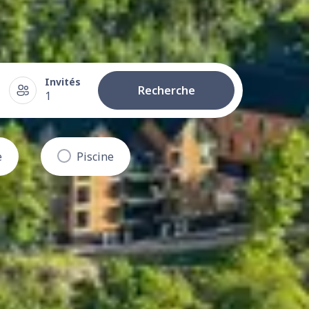
Invités
Recherche
1
e
Piscine