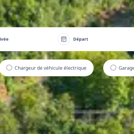
ivée
Départ
Chargeur de véhicule électrique
Garag