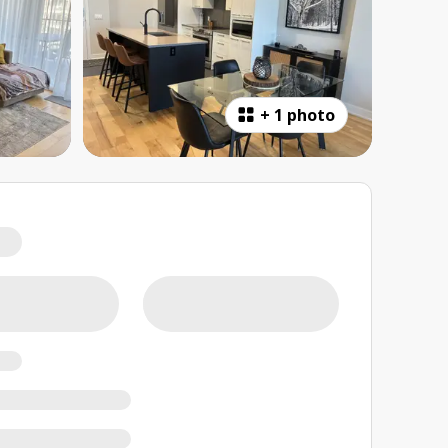
+
1 photo