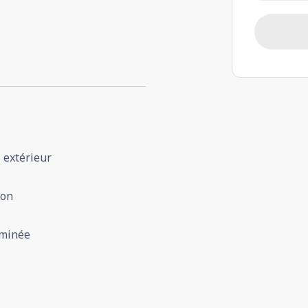
l extérieur
con
minée