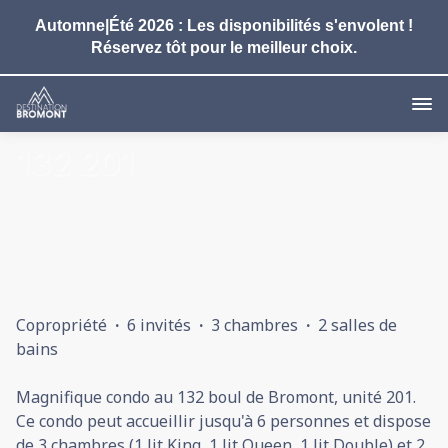
Automne|Été 2026 : Les disponibilités s'envolent !
Réservez tôt pour le meilleur choix.
132 201
Copropriété
·
6 invités
·
3 chambres
·
2 salles de
bains
Magnifique condo au 132 boul de Bromont, unité 201.
Ce condo peut accueillir jusqu'à 6 personnes et dispose
de 3 chambres (1 lit King, 1 lit Queen, 1 lit Double) et 2